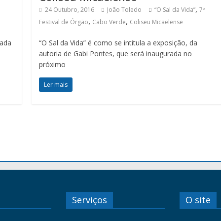
,
24 Outubro, 2016
João Toledo
“O Sal da Vida”
7º
,
,
Festival de Órgão
Cabo Verde
Coliseu Micaelense
tada
“O Sal da Vida” é como se intitula a exposição, da
autoria de Gabi Pontes, que será inaugurada no
próximo
Ler mais
Serviços
O site