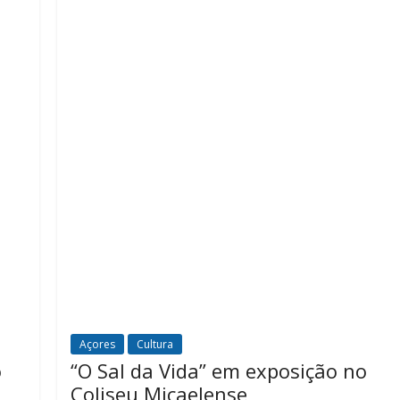
Açores
Cultura
o
“O Sal da Vida” em exposição no
Coliseu Micaelense