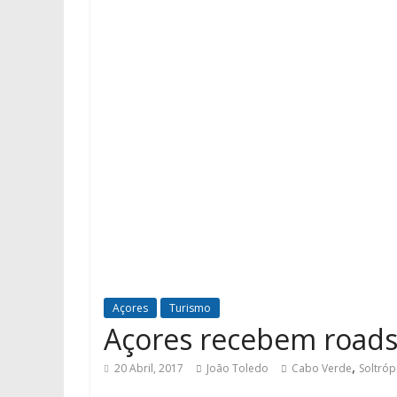
Açores
Turismo
Açores recebem road
,
20 Abril, 2017
João Toledo
Cabo Verde
Soltróp