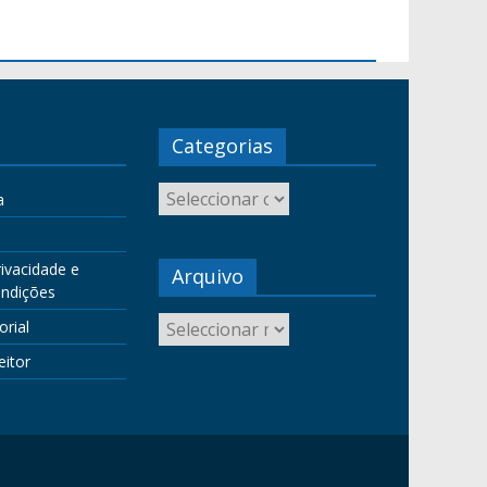
Categorias
a
rivacidade e
Arquivo
ndições
orial
eitor