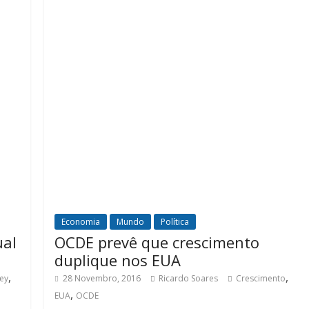
Economia
Mundo
Política
ual
OCDE prevê que crescimento
duplique nos EUA
,
,
ey
28 Novembro, 2016
Ricardo Soares
Crescimento
,
EUA
OCDE