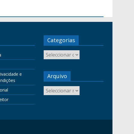
Categorias
a
rivacidade e
Arquivo
ndições
orial
eitor