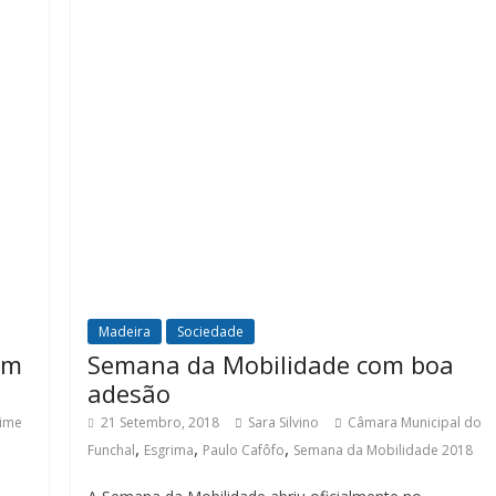
Madeira
Sociedade
am
Semana da Mobilidade com boa
adesão
aime
21 Setembro, 2018
Sara Silvino
Câmara Municipal do
,
,
,
Funchal
Esgrima
Paulo Cafôfo
Semana da Mobilidade 2018