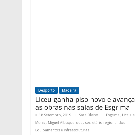
Desporto
Madeira
Liceu ganha piso novo e avanç
as obras nas salas de Esgrima
,
18 Setembro, 2019
Sara Silvino
Esgrima
Liceu J
,
,
Moniz
Miguel Albuquerque
secretário regional dos
Equipamentos e Infraestruturas