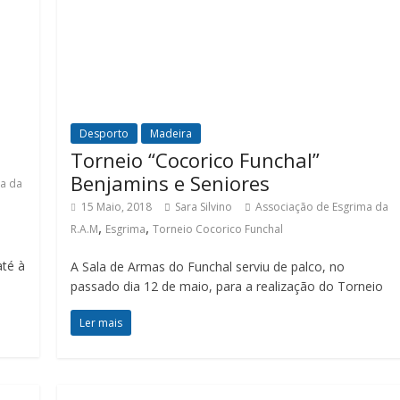
Desporto
Madeira
Torneio “Cocorico Funchal”
Benjamins e Seniores
ma da
15 Maio, 2018
Sara Silvino
Associação de Esgrima da
,
,
R.A.M
Esgrima
Torneio Cocorico Funchal
até à
A Sala de Armas do Funchal serviu de palco, no
passado dia 12 de maio, para a realização do Torneio
Ler mais