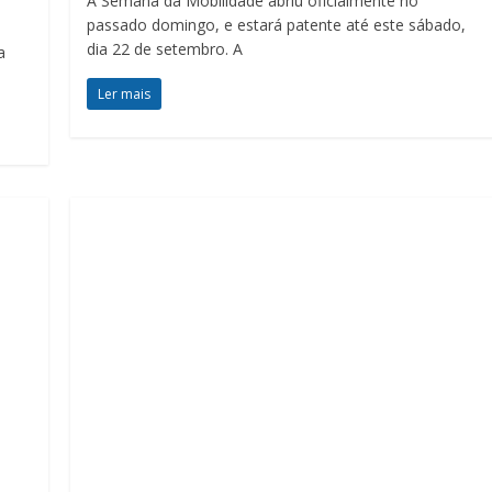
A Semana da Mobilidade abriu oficialmente no
passado domingo, e estará patente até este sábado,
dia 22 de setembro. A
a
Ler mais