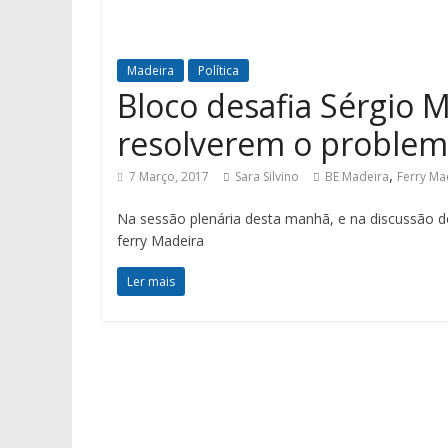
Madeira
Política
Bloco desafia Sérgio 
resolverem o problem
,
7 Março, 2017
Sara Silvino
BE Madeira
Ferry Ma
Na sessão plenária desta manhã, e na discussão d
ferry Madeira
Ler mais