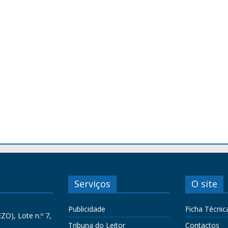
Serviços
O site
Publicidade
Ficha Técnic
ZO), Lote n.º 7,
Tribuna do Leitor
Contactos