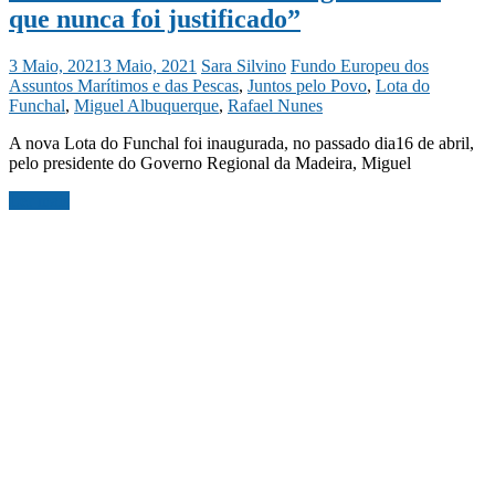
que nunca foi justificado”
3 Maio, 2021
3 Maio, 2021
Sara Silvino
Fundo Europeu dos
Assuntos Marítimos e das Pescas
,
Juntos pelo Povo
,
Lota do
Funchal
,
Miguel Albuquerque
,
Rafael Nunes
A nova Lota do Funchal foi inaugurada, no passado dia16 de abril,
pelo presidente do Governo Regional da Madeira, Miguel
Ler mais