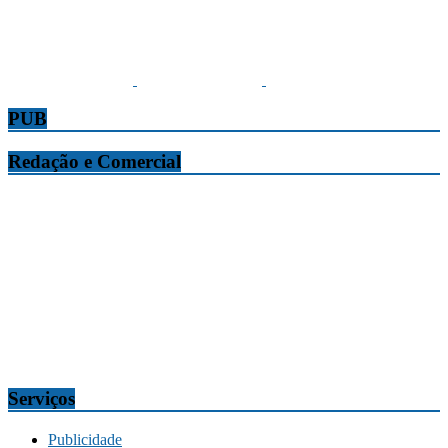
PUB
Redação e Comercial
Tribuna da Madeira
Edifício O Liberal, Parque Empresarial Zona Oeste (PEZO), Lote
n.º 7, 9304-006 Câmara de Lobos, Madeira, Portugal
Telef.:
291 911300
Redação
tribuna@tribunadamadeira.pt
Comercial
comercial@tribunadamadeira.pt
Serviços
Publicidade