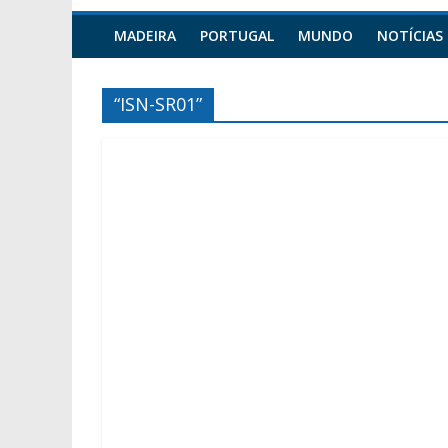
MADEIRA
PORTUGAL
MUNDO
NOTÍCIAS
“ISN-SR01”