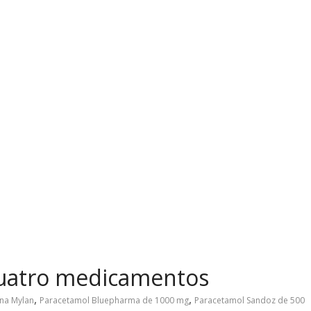
uatro medicamentos
,
,
na Mylan
Paracetamol Bluepharma de 1000 mg
Paracetamol Sandoz de 500