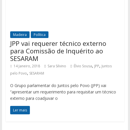
Madeira
Política
JPP vai requerer técnico externo
para Comissão de Inquérito ao
SESARAM
,
,
14 Janeiro, 2018
Sara Silvino
Élvio Sousa
JPP
Juntos
,
pelo Povo
SESARAM
O Grupo parlamentar do Juntos pelo Povo (JPP) vai
“apresentar um requerimento para requisitar um técnico
externo para coadjuvar o
Ler mais