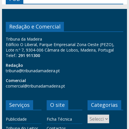
Redação e Comercial
Tribuna da Madeira
Edifício O Liberal, Parque Empresarial Zona Oeste (PEZO),
Lote n.º 7, 9304-006 Câmara de Lobos, Madeira, Portugal
Telef.:
291 911300
Redação
tribuna@tribunadamadeira.pt
Comercial
comercial@tribunadamadeira.pt
Serviços
O site
Categorias
Publicidade
Ficha Técnica
Tribuna do Leitor
Contactos