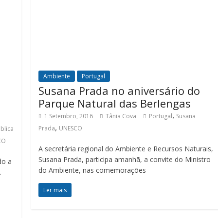
Ambiente
Portugal
Susana Prada no aniversário do
Parque Natural das Berlengas
,
1 Setembro, 2016
Tânia Cova
Portugal
Susana
,
Prada
UNESCO
blica
CO
A secretária regional do Ambiente e Recursos Naturais,
Susana Prada, participa amanhã, a convite do Ministro
do a
do Ambiente, nas comemorações
.
Ler mais