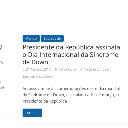
Mundo
Sociedade
2
Presidente da República assinala
o
o Dia Internacional da Síndrome
de Down
,
co
,
21 Março, 2017
Tânia Cova
Nações Unidas
Síndrome de Down
e
 se
Ao associar-se às comemorações deste dia mundial
da Síndrome de Down, assinalado a 21 de março, o
Presidente da República
Ler mais