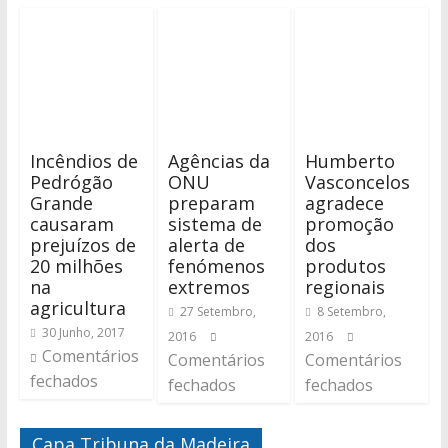
Incêndios de
Agências da
Humberto
Pedrógão
ONU
Vasconcelos
Grande
preparam
agradece
causaram
sistema de
promoção
prejuízos de
alerta de
dos
20 milhões
fenómenos
produtos
na
extremos
regionais
agricultura
27 Setembro,
8 Setembro,
30 Junho, 2017
2016
2016
Comentários
Comentários
Comentários
fechados
fechados
fechados
Capa Tribuna da Madeira