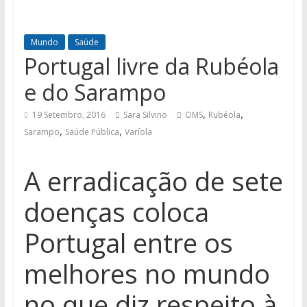
Mundo
Saúde
Portugal livre da Rubéola
e do Sarampo
,
,
19 Setembro, 2016
Sara Silvino
OMS
Rubéola
,
,
Sarampo
Saúde Pública
Varíola
A erradicação de sete
doenças coloca
Portugal entre os
melhores no mundo
no que diz respeito à