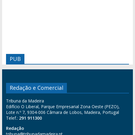
PUB
Redação e Comercial
Tribuna da Madeira
Edifício O Liberal, Parque Empresarial Zona Oeste (PEZO),
Lote n.º 7, 9304-006 Câmara de Lobos, Madeira, Portugal
Telef.:
291 911300
Redação
tribuna@tribunadamadeira.pt