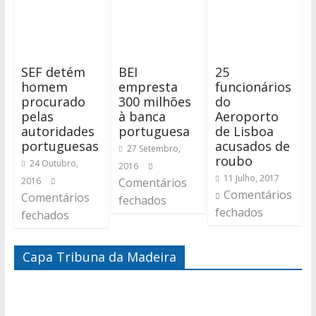
SEF detém
BEI
25
homem
empresta
funcionários
procurado
300 milhões
do
pelas
à banca
Aeroporto
autoridades
portuguesa
de Lisboa
portuguesas
acusados de
27 Setembro,
roubo
24 Outubro,
2016
11 Julho, 2017
2016
Comentários
Comentários
Comentários
fechados
fechados
fechados
Capa Tribuna da Madeira