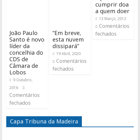
cumprir doa
a quem doer
13 Março, 2012
Comentários
João Paulo
“Em breve,
fechados
Santo é novo
esta nuvem
líder da
dissipará”
concelhia do
19 Abril, 2020
CDS de
Comentários
Câmara de
fechados
Lobos
9 Outubro,
2016
Comentários
fechados
Capa Tribuna da Madeira