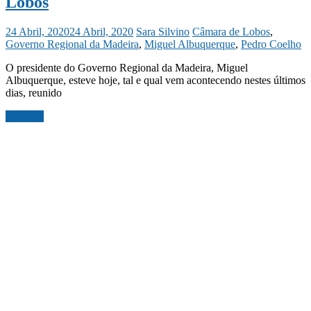
Lobos
24 Abril, 2020
24 Abril, 2020
Sara Silvino
Câmara de Lobos
,
Governo Regional da Madeira
,
Miguel Albuquerque
,
Pedro Coelho
O presidente do Governo Regional da Madeira, Miguel
Albuquerque, esteve hoje, tal e qual vem acontecendo nestes últimos
dias, reunido
Ler mais