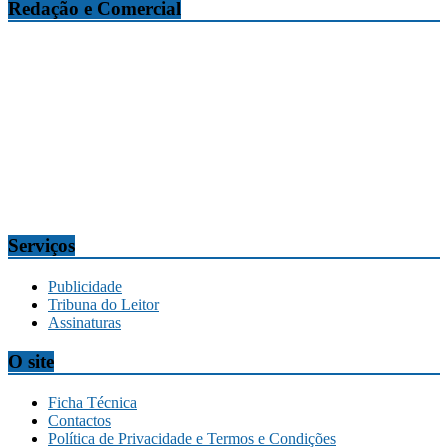
Redação e Comercial
Tribuna da Madeira
Edifício O Liberal, Parque Empresarial Zona Oeste (PEZO), Lote
n.º 7, 9304-006 Câmara de Lobos, Madeira, Portugal
Telef.:
291 911300
Redação
tribuna@tribunadamadeira.pt
Comercial
comercial@tribunadamadeira.pt
Serviços
Publicidade
Tribuna do Leitor
Assinaturas
O site
Ficha Técnica
Contactos
Política de Privacidade e Termos e Condições