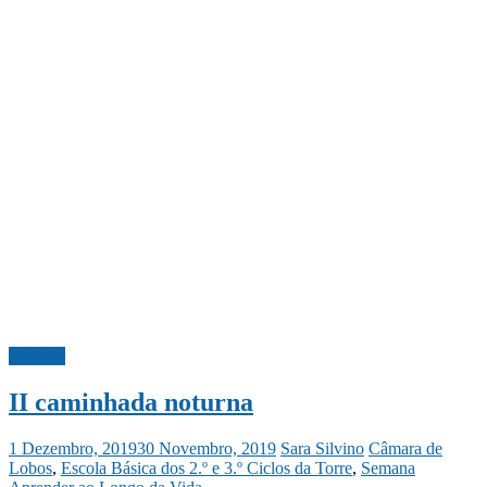
Notícias
II caminhada noturna
1 Dezembro, 2019
30 Novembro, 2019
Sara Silvino
Câmara de
Lobos
,
Escola Básica dos 2.º e 3.º Ciclos da Torre
,
Semana