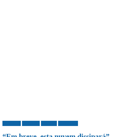
Covid-19
Desporto
Madeira
Sociedade
“Em breve, esta nuvem dissipará”