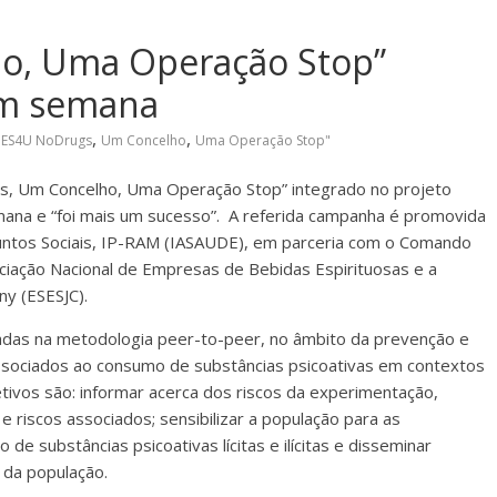
o, Uma Operação Stop”
im semana
,
,
BES4U NoDrugs
Um Concelho
Uma Operação Stop"
ês, Um Concelho, Uma Operação Stop” integrado no projeto
na e “foi mais um sucesso”. A referida campanha é promovida
suntos Sociais, IP-RAM (IASAUDE), em parceria com o Comando
ociação Nacional de Empresas de Bebidas Espirituosas e a
y (ESESJC).
adas na metodologia peer-to-peer, no âmbito da prevenção e
ssociados ao consumo de substâncias psicoativas em contextos
jetivos são: informar acerca dos riscos da experimentação,
 e riscos associados; sensibilizar a população para as
de substâncias psicoativas lícitas e ilícitas e disseminar
 da população.