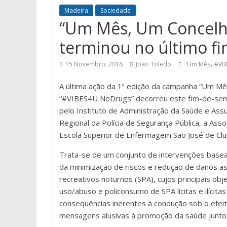
Madeira
Sociedade
“Um Mês, Um Concelh
terminou no último f
,
15 Novembro, 2016
João Toledo
"Um Mês
#VI
A última ação da 1ª edição da campanha “Um M
“#VIBES4U NoDrugs” decorreu este fim-de-sema
pelo Instituto de Administração da Saúde e As
Regional da Polícia de Segurança Pública, a Ass
Escola Superior de Enfermagem São José de Clun
Trata-se de um conjunto de intervenções base
da minimização de riscos e redução de danos a
recreativos noturnos (SPA), cujos principais ob
uso/abuso e policonsumo de SPA lícitas e ilícitas
consequências inerentes à condução sob o efeito 
mensagens alusivas à promoção da saúde junto