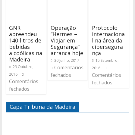
GNR
Operação
Protocolo
apreendeu
“Hermes –
internaciona
140 litros de
Viajar em
l na área da
bebidas
Segurança”
cibersegura
alcoólicas na
arranca hoje
nça
Madeira
30 Junho, 2017
15 Setembro,
29 Outubro,
Comentários
2016
2016
fechados
Comentários
Comentários
fechados
fechados
Capa Tribuna da Madeira