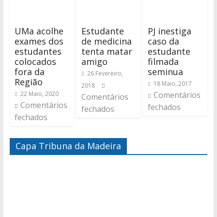
UMa acolhe
Estudante
PJ inestiga
exames dos
de medicina
caso da
estudantes
tenta matar
estudante
colocados
amigo
filmada
fora da
seminua
26 Fevereiro,
Região
18 Maio, 2017
2018
22 Maio, 2020
Comentários
Comentários
Comentários
fechados
fechados
fechados
Capa Tribuna da Madeira