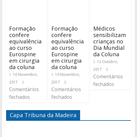
Formação
Formação
Médicos
confere
confere
sensibilizam
equivalência
equivalência
crianças no
ao curso
ao curso
Dia Mundial
Eurospine
Eurospine
da Coluna
em cirurgia
em cirurgia
12 Outubro,
da coluna
da coluna
2017
10 Novembro,
10 Novembro,
Comentários
2017
2017
fechados
Comentários
Comentários
fechados
fechados
Capa Tribuna da Madeira