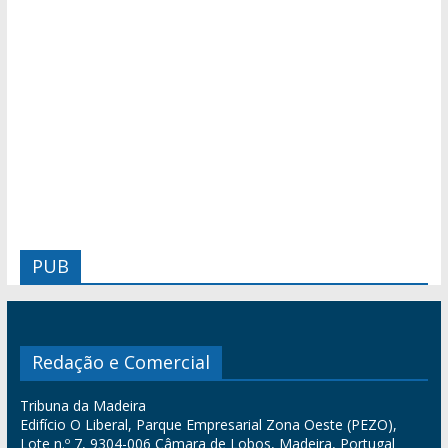
PUB
Redação e Comercial
Tribuna da Madeira
Edifício O Liberal, Parque Empresarial Zona Oeste (PEZO),
Lote n.º 7, 9304-006 Câmara de Lobos, Madeira, Portugal