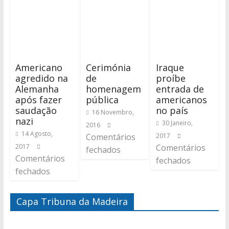
Americano
Cerimónia
Iraque
agredido na
de
proíbe
Alemanha
homenagem
entrada de
após fazer
pública
americanos
saudação
no país
16 Novembro,
nazi
30 Janeiro,
2016
14 Agosto,
Comentários
2017
2017
Comentários
fechados
Comentários
fechados
fechados
Capa Tribuna da Madeira