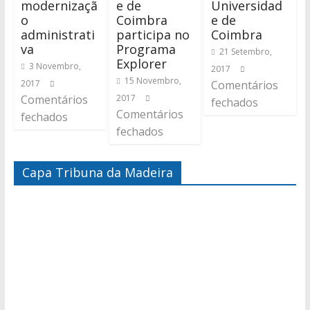
modernizaçã
e de
Universidad
o
Coimbra
e de
administrati
participa no
Coimbra
va
Programa
21 Setembro,
Explorer
3 Novembro,
2017
15 Novembro,
2017
Comentários
Comentários
2017
fechados
Comentários
fechados
fechados
Capa Tribuna da Madeira