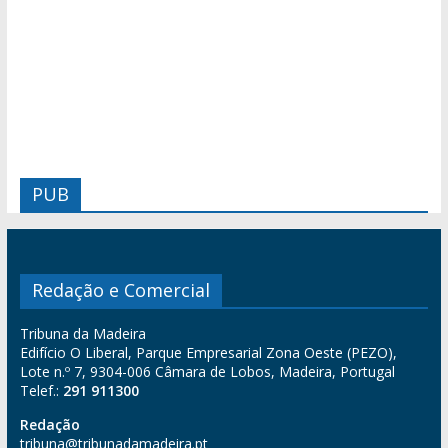
PUB
Redação e Comercial
Tribuna da Madeira
Edifício O Liberal, Parque Empresarial Zona Oeste (PEZO),
Lote n.º 7, 9304-006 Câmara de Lobos, Madeira, Portugal
Telef.:
291 911300
Redação
tribuna@tribunadamadeira.pt