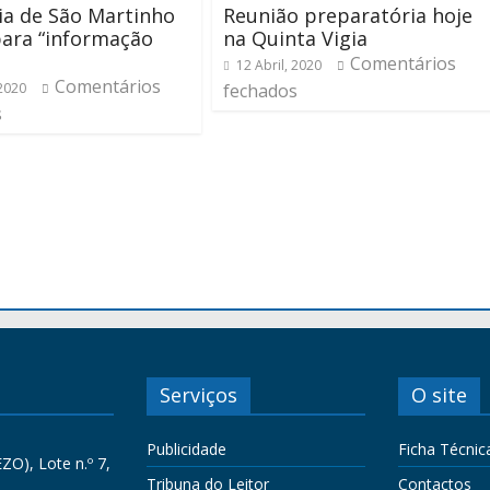
a de São Martinho
Reunião preparatória hoje
para “informação
na Quinta Vigia
Comentários
12 Abril, 2020
Comentários
 2020
fechados
s
Serviços
O site
Publicidade
Ficha Técnic
ZO), Lote n.º 7,
Tribuna do Leitor
Contactos