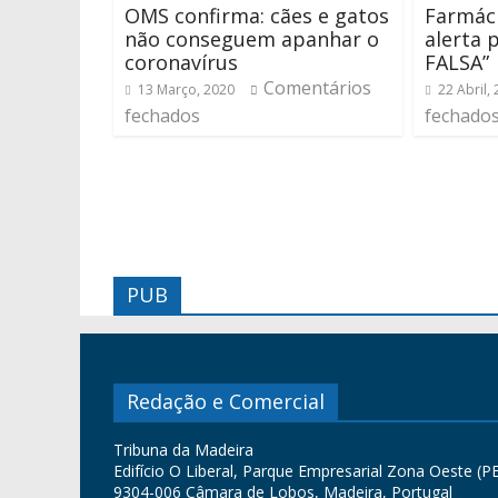
OMS confirma: cães e gatos
Farmáci
não conseguem apanhar o
alerta 
coronavírus
FALSA”
Comentários
13 Março, 2020
22 Abril,
fechados
fechado
PUB
Redação e Comercial
Tribuna da Madeira
Edifício O Liberal, Parque Empresarial Zona Oeste (PE
9304-006 Câmara de Lobos, Madeira, Portugal