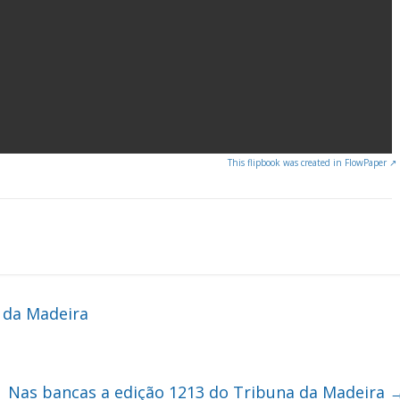
This flipbook was created in FlowPaper ↗
 da Madeira
Nas bancas a edição 1213 do Tribuna da Madeira