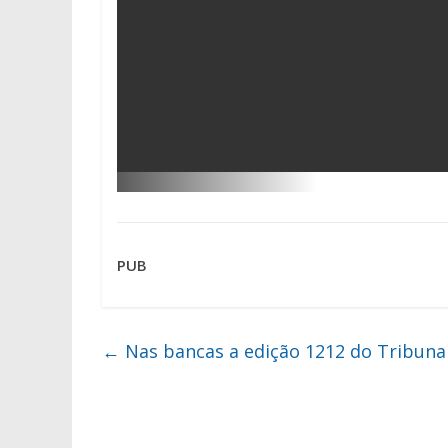
PUB
←
Nas bancas a edição 1212 do Tribuna