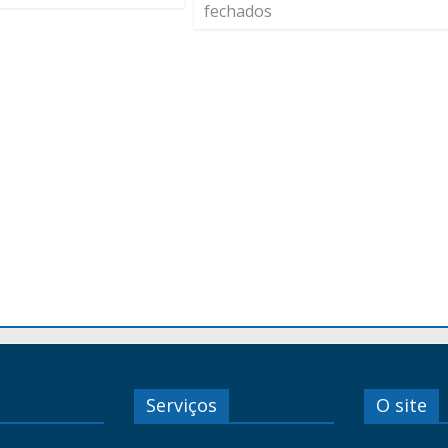
fechados
Serviços
O site