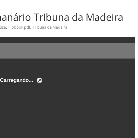
manário Tribuna da Madeira
,
,
essa
flipbook pdf
Tribuna da Madeira