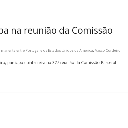
ipa na reunião da Comissão
,
ermanente entre Portugal e os Estados Unidos da América
Vasco Cordeiro
, participa quinta-feira na 37.ª reunião da Comissão Bilateral