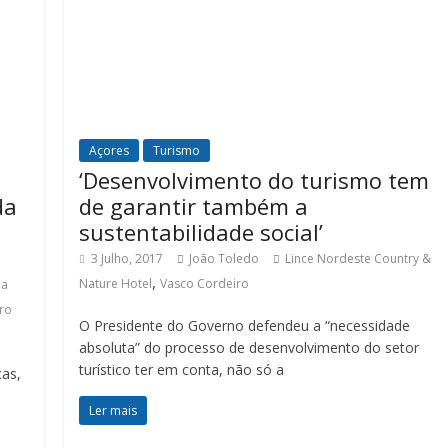
Açores
Turismo
‘Desenvolvimento do turismo tem
da
de garantir também a
sustentabilidade social’
3 Julho, 2017
João Toledo
Lince Nordeste Country &
,
Nature Hotel
Vasco Cordeiro
ia
ro
O Presidente do Governo defendeu a “necessidade
absoluta” do processo de desenvolvimento do setor
turístico ter em conta, não só a
cas,
Ler mais