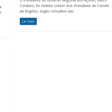
O Presidente do Governo Regional dos Açores, Vasco
Cordeiro, foi reeleito ontem Vice-Presidente do Comité
a
da Regiões, órgão consultivo das
s
Ler mais