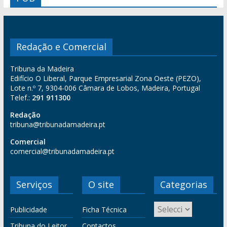
Redação e Comercial
Tribuna da Madeira
Edifício O Liberal, Parque Empresarial Zona Oeste (PEZO),
Lote n.º 7, 9304-006 Câmara de Lobos, Madeira, Portugal
Telef.:
291 911300
Redação
tribuna@tribunadamadeira.pt
Comercial
comercial@tribunadamadeira.pt
Serviços
O site
Categorias
Publicidade
Ficha Técnica
Tribuna do Leitor
Contactos