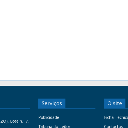
Serviços
O site
Publicidade
Ficha Técnic
ZO), Lote n.º 7,
Tribuna do Leitor
Contactos