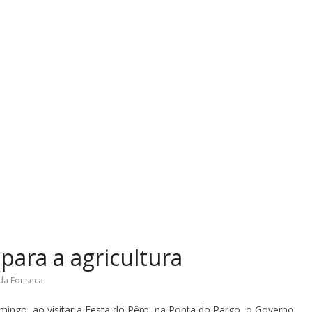
para a agricultura
da Fonseca
ingo, ao visitar a Festa do Pêro, na Ponta do Pargo, o Governo