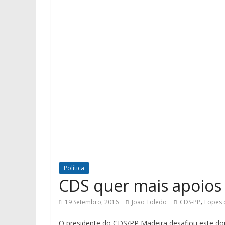
Política
CDS quer mais apoios 
,
19 Setembro, 2016
João Toledo
CDS-PP
Lopes 
O presidente do CDS/PP Madeira desafiou este dom