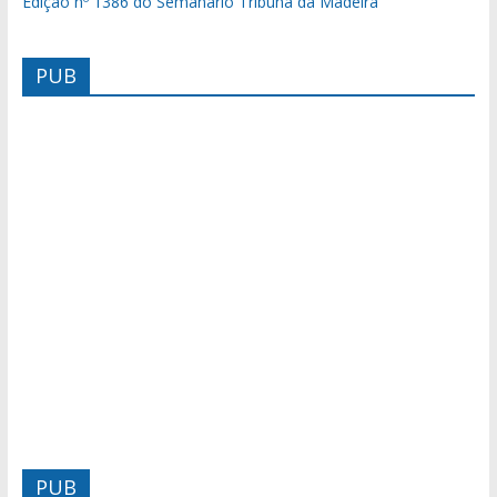
Edição nº 1386 do Semanário Tribuna da Madeira
PUB
PUB