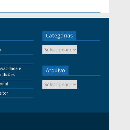
Categorias
a
rivacidade e
Arquivo
ndições
orial
eitor