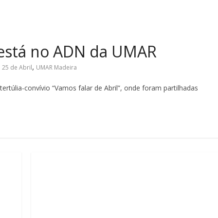
4 está no ADN da UMAR
,
,
25 de Abril
UMAR Madeira
rtúlia-convívio “Vamos falar de Abril”, onde foram partilhadas