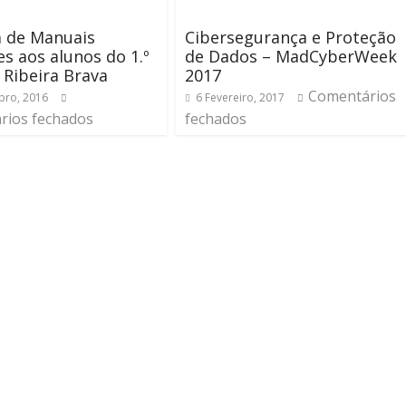
a de Manuais
Cibersegurança e Proteção
es aos alunos do 1.º
de Dados – MadCyberWeek
a Ribeira Brava
2017
Comentários
bro, 2016
6 Fevereiro, 2017
rios fechados
fechados