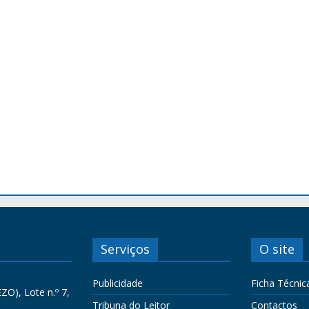
Serviços
O site
Publicidade
Ficha Técnic
ZO), Lote n.º 7,
Tribuna do Leitor
Contactos