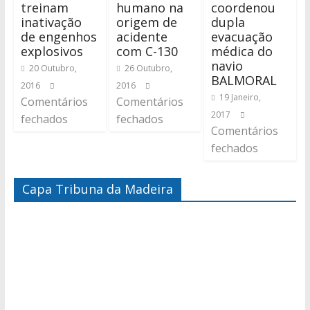
treinam
humano na
coordenou
inativação
origem de
dupla
de engenhos
acidente
evacuação
explosivos
com C-130
médica do
navio
20 Outubro,
26 Outubro,
BALMORAL
2016
2016
19 Janeiro,
Comentários
Comentários
2017
fechados
fechados
Comentários
fechados
Capa Tribuna da Madeira