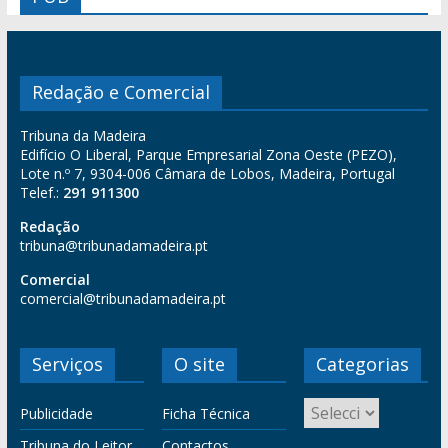
Redação e Comercial
Tribuna da Madeira
Edifício O Liberal, Parque Empresarial Zona Oeste (PEZO),
Lote n.º 7, 9304-006 Câmara de Lobos, Madeira, Portugal
Telef.:
291 911300
Redação
tribuna@tribunadamadeira.pt
Comercial
comercial@tribunadamadeira.pt
Serviços
O site
Categorias
Publicidade
Ficha Técnica
Tribuna do Leitor
Contactos