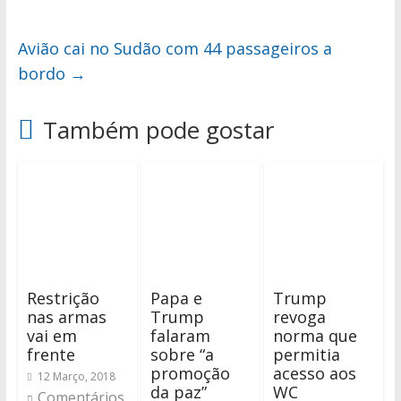
Avião cai no Sudão com 44 passageiros a
bordo
→
Também pode gostar
Restrição
Papa e
Trump
nas armas
Trump
revoga
vai em
falaram
norma que
frente
sobre “a
permitia
promoção
acesso aos
12 Março, 2018
da paz”
WC
Comentários