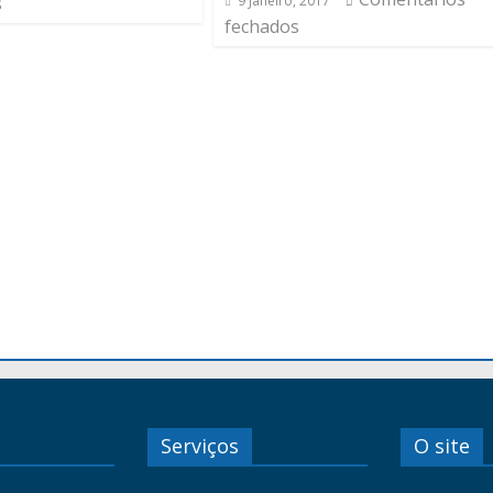
s
9 Janeiro, 2017
fechados
Serviços
O site