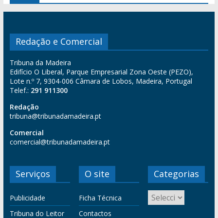
Redação e Comercial
Tribuna da Madeira
Edifício O Liberal, Parque Empresarial Zona Oeste (PEZO),
Lote n.º 7, 9304-006 Câmara de Lobos, Madeira, Portugal
Telef.:
291 911300
Redação
tribuna@tribunadamadeira.pt
Comercial
comercial@tribunadamadeira.pt
Serviços
O site
Categorias
Publicidade
Ficha Técnica
Tribuna do Leitor
Contactos