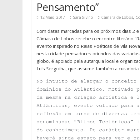
Pensamento”
,
12 Maio, 2017
Sara Silvino
Câmara de Lobos
Co
Com datas marcadas para os próximos dias 2 e 
Câmara de Lobos recebe o encontro literário “R
evento inspirado no Raias Poéticas de Vila Nov
nesta cidade pensadores oriundos das variadas
globo, é apoiado pela autarquia local e organiza
Luís Serguilha, que assume também a curadoria
No intuito de alargar o conceito 
domínios do Atlântico, motivado p
da mesma na criação artística e l
Atlânticas, evento voltado para a
reflexão em torno de diversas tem
denominadas “Ritmos Tectónicos” i
do conhecimento. De carácter marc
haverá ainda espaço para ver e ou