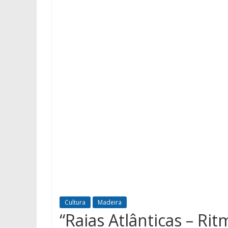
Cultura
Madeira
“Raias Atlânticas – Ri