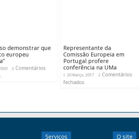
iso demonstrar que
Representante da
to europeu
Comissão Europeia em
a”
Portugal profere
conferência na UMa
Comentários
 2020
Comentários
s
20 Março, 2017
fechados
Serviços
O site