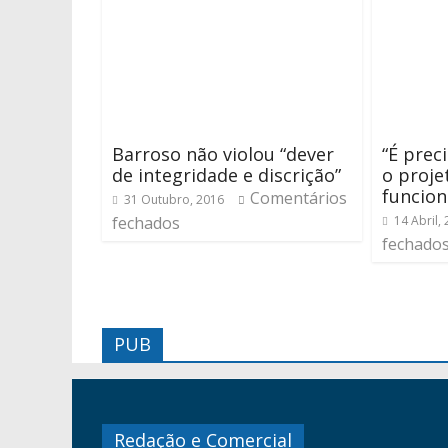
Barroso não violou “dever
“É prec
de integridade e discrição”
o proje
funcion
Comentários
31 Outubro, 2016
fechados
14 Abril,
fechado
PUB
Redação e Comercial