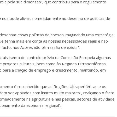
mia pela sua dimensão”, que contribuiu para o regulamento
e nos pode aliviar, nomeadamente no desenho de politicas de
“desenhar essas políticas de coesão imaginando uma estratégia
ue tenha mais em conta as nossas necessidades reais e não
 facto, nos Açores não têm razão de existir”.
atais isenta de controlo prévio da Comissão Europeia algumas
e projetos culturais, bem como às Regiões Ultraperiféricas,
lico para a criação de emprego e crescimento, mantendo, em
lamento é reconhecido que as Regiões Ultraperiféricas e os
m ser apoiados com limites muito maiores”, realçando o facto
, nomeadamente na agricultura e nas pescas, setores de atividade
cionamento da economia regional”.