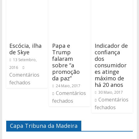
Escócia, ilha
Papa e
Indicador de
de Skye
Trump
confiança
falaram
dos
13 Setembro,
sobre “a
consumidor
2016
promoção
es atinge
Comentários
da paz”
máximo de
fechados
há 20 anos
24 Maio, 2017
Comentários
30 Maio, 2017
Comentários
fechados
fechados
Capa Tribuna da Madeira