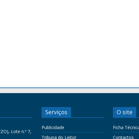
Serviços
O site
Publicidade
Ficha Técnic
ZO), Lote n.º 7,
Tribuna do Leitor
Contactos