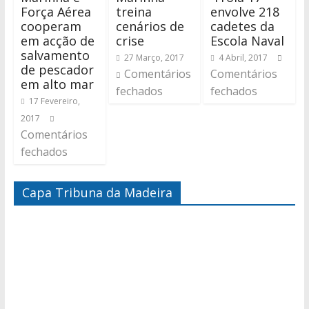
Força Aérea
treina
envolve 218
cooperam
cenários de
cadetes da
em acção de
crise
Escola Naval
salvamento
27 Março, 2017
4 Abril, 2017
de pescador
Comentários
Comentários
em alto mar
fechados
fechados
17 Fevereiro,
2017
Comentários
fechados
Capa Tribuna da Madeira