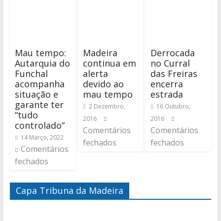
Mau tempo:
Madeira
Derrocada
Autarquia do
continua em
no Curral
Funchal
alerta
das Freiras
acompanha
devido ao
encerra
situação e
mau tempo
estrada
garante ter
2 Dezembro,
16 Outubro,
“tudo
2016
2016
controlado”
Comentários
Comentários
14 Março, 2022
fechados
fechados
Comentários
fechados
Capa Tribuna da Madeira