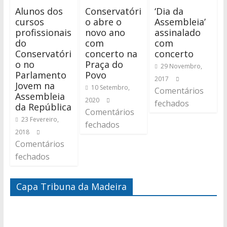
Alunos dos
Conservatóri
‘Dia da
cursos
o abre o
Assembleia’
profissionais
novo ano
assinalado
do
com
com
Conservatóri
concerto na
concerto
o no
Praça do
29 Novembro,
Parlamento
Povo
2017
Jovem na
10 Setembro,
Comentários
Assembleia
2020
fechados
da República
Comentários
23 Fevereiro,
fechados
2018
Comentários
fechados
Capa Tribuna da Madeira