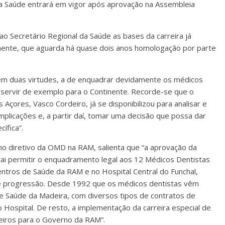
 da Saúde entrará em vigor após aprovação na Assembleia
o Secretário Regional da Saúde as bases da carreira já
inente, que aguarda há quase dois anos homologação por parte
a tem duas virtudes, a de enquadrar devidamente os médicos
 servir de exemplo para o Continente. Recorde-se que o
çores, Vasco Cordeiro, já se disponibilizou para analisar e
mplicações e, a partir daí, tomar uma decisão que possa dar
ífica”.
ho diretivo da OMD na RAM, salienta que “a aprovação da
vai permitir o enquadramento legal aos 12 Médicos Dentistas
ntros de Saúde da RAM e no Hospital Central do Funchal,
e de progressão. Desde 1992 que os médicos dentistas vêm
de Saúde da Madeira, com diversos tipos de contratos de
Hospital. De resto, a implementação da carreira especial de
ceiros para o Governo da RAM”.