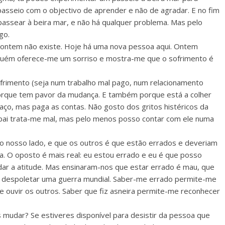
asseio com o objectivo de aprender e não de agradar. E no fim
assear à beira mar, e não há qualquer problema. Mas pelo
go.
a ontem não existe. Hoje há uma nova pessoa aqui. Ontem
alguém oferece-me um sorriso e mostra-me que o sofrimento é
rimento (seja num trabalho mal pago, num relacionamento
o porque tem pavor da mudança. E também porque está a colher
faço, mas paga as contas. Não gosto dos gritos histéricos da
pai trata-me mal, mas pelo menos posso contar com ele numa
 nosso lado, e que os outros é que estão errados e deveriam
da. O oposto é mais real: eu estou errado e eu é que posso
ar a atitude. Mas ensinaram-nos que estar errado é mau, que
e despoletar uma guerra mundial. Saber-me errado permite-me
ouvir os outros. Saber que fiz asneira permite-me reconhecer
 mudar? Se estiveres disponível para desistir da pessoa que