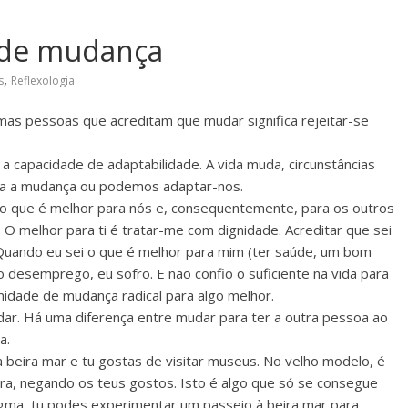
a de mudança
,
s
Reflexologia
s pessoas que acreditam que mudar significa rejeitar-se
a capacidade de adaptabilidade. A vida muda, circunstâncias
ra a mudança ou podemos adaptar-nos.
o que é melhor para nós e, consequentemente, para os outros
 O melhor para ti é tratar-me com dignidade. Acreditar que sei
 Quando eu sei o que é melhor para mim (ter saúde, um bom
o desemprego, eu sofro. E não confio o suficiente na vida para
dade de mudança radical para algo melhor.
r. Há uma diferença entre mudar para ter a outra pessoa ao
a.
beira mar e tu gostas de visitar museus. No velho modelo, é
a, negando os teus gostos. Isto é algo que só se consegue
ma, tu podes experimentar um passeio à beira mar para