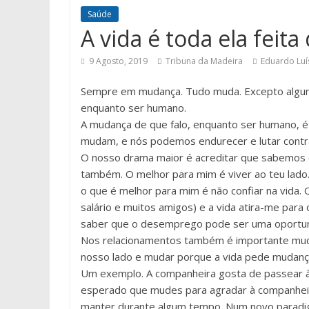
Saúde
A vida é toda ela feit
9 Agosto, 2019
Tribuna da Madeira
Eduardo Luí
Sempre em mudança. Tudo muda. Excepto alguma
enquanto ser humano.
A mudança de que falo, enquanto ser humano, é 
mudam, e nós podemos endurecer e lutar cont
O nosso drama maior é acreditar que sabemos 
também. O melhor para mim é viver ao teu lado.
o que é melhor para mim é não confiar na vida.
salário e muitos amigos) e a vida atira-me para 
saber que o desemprego pode ser uma oportuni
Nos relacionamentos também é importante muda
nosso lado e mudar porque a vida pede mudanç
Um exemplo. A companheira gosta de passear à 
esperado que mudes para agradar à companheir
manter durante algum tempo. Num novo paradig