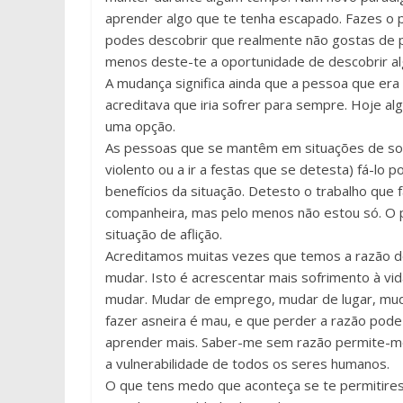
aprender algo que te tenha escapado. Fazes o p
podes descobrir que realmente não gostas de p
menos deste-te a oportunidade de descobrir al
A mudança significa ainda que a pessoa que er
acreditava que iria sofrer para sempre. Hoje 
uma opção.
As pessoas que se mantêm em situações de sof
violento ou a ir a festas que se detesta) fá-l
benefícios da situação. Detesto o trabalho que 
companheira, mas pelo menos não estou só. O 
situação de aflição.
Acreditamos muitas vezes que temos a razão do
mudar. Isto é acrescentar mais sofrimento à vi
mudar. Mudar de emprego, mudar de lugar, mud
fazer asneira é mau, e que perder a razão pod
aprender mais. Saber-me sem razão permite-me 
a vulnerabilidade de todos os seres humanos.
O que tens medo que aconteça se te permitires