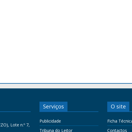
Serviços
O site
Publicidade
Ficha Técnic
ZO), Lote n.º 7,
Tribuna do Leitor
Contactos