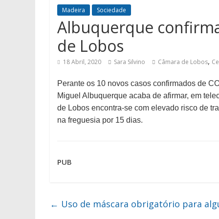
Madeira
Sociedade
Albuquerque confirma
de Lobos
,
18 Abril, 2020
Sara Silvino
Câmara de Lobos
Ce
P
erante os 10 novos casos confirmados de 
Miguel Albuquerque
acaba de
afirmar, em tel
de Lobos encontra-se com elevado risco de t
na freguesia por 15 dias.
PUB
←
Uso de máscara obrigatório para algu